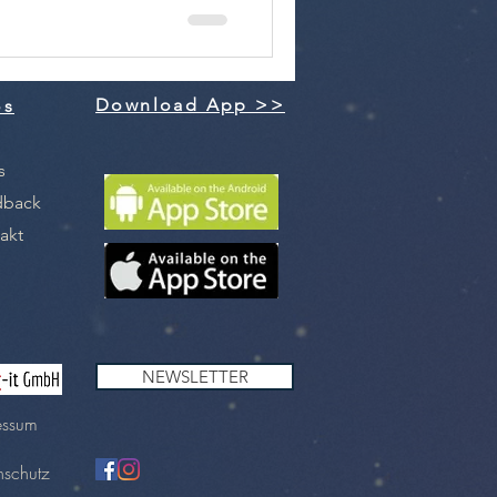
Download App >>
os
s
dback
akt
NEWSLETTER
essum
nschutz