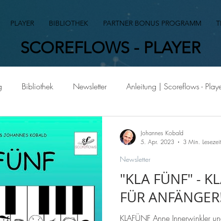
PLAYER
BIBLIOTHEK
PARTNER BONUS PROGRAMM
T
SCOREFLOWS - PLAYER
g
Bibliothek
Newsletter
Anleitung | Scoreflows - Play
Komponisten im Scoreflows - Player
Sammelwerke im Scoref
Johannes Kobald
5. Apr. 2023
3 Min. Lesezei
Newsletter
r
"KLA FÜNF" - 
FÜR ANFÄNGER
KLAFÜNF Anne Innerwinkler und Johannes Kobald stellen ihre