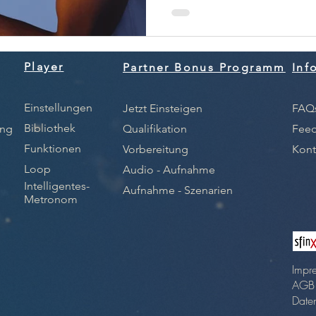
Player
Partner Bonus Programm
Inf
Einstellungen
Jetzt Einsteigen
FAQ
Bibliothek
ung
Qualifikation
Fee
Funktionen
Vorbereitung
Kont
Loop
Audio - Aufnahme
Intelligentes-
Aufnahme - Szenarien
Metronom
Impr
AGB
Date