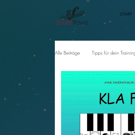
START
Alle Beiträge
Tipps für dein Trainin
Instrumente | Scoreflows - Player
Einzelwerke im Scoreflows - Playe