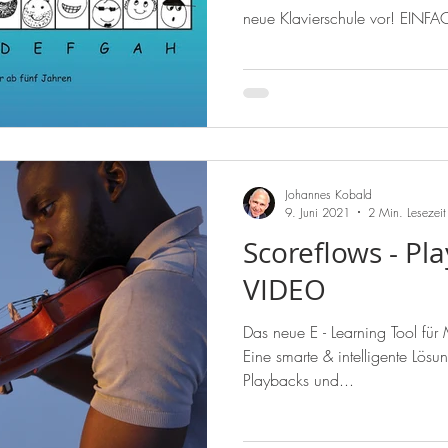
neue Klavi
Johannes Kobald
9. Juni 2021
2 Min. Lesezeit
Scoreflows - Pl
VIDEO
Das neue E - Learning Tool fü
Eine smarte & intelligente Lösun
Playbacks und...