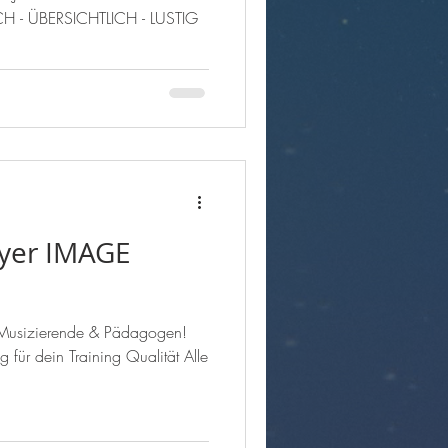
erschule vor! EINFACH - ÜBERSICHTLICH - LUSTIG
ayer IMAGE
r Musizierende & Pädagogen!
g für dein Training Qualität Alle