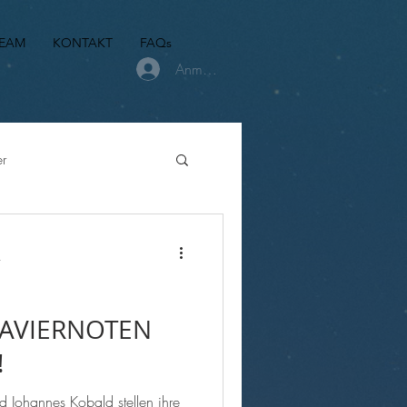
EAM
KONTAKT
FAQs
Anmelden
er
lows - Player
t
KLAVIERNOTEN
!