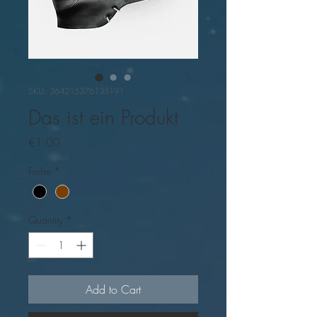
SKU: 364215376135191
Das ist ein Produkt
Price
€1.00
Farbe
*
Quantity
*
Add to Cart