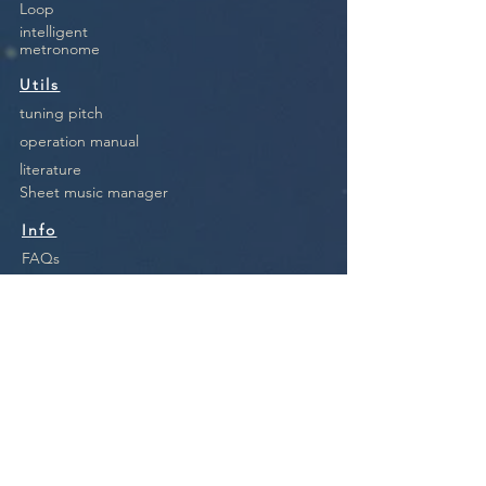
Loop
intelligent
metronome
Utils
tuning pitch
operation manual
literature
Sheet music manager
Info
FAQs
feedback
Contact
imprint
Conditions
privacy